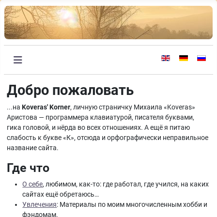
Выберите язык
Добро пожаловать
...на
Koveras' Korner
, личную страничку Михаила «Koveras»
Аристова — программера клавиатурой, писателя буквами,
гика головой, и нёрда во всех отношениях. А ещё я питаю
слабость к букве «К», отсюда и орфографически неправильное
название сайта.
Где что
О себе
, любимом, как-то: где работал, где учился, на каких
сайтах ещё обретаюсь…
Увлечения
: Материалы по моим многочисленным хобби и
фэндомам.