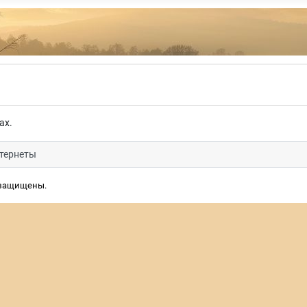
ах.
тернеты
 защищены.