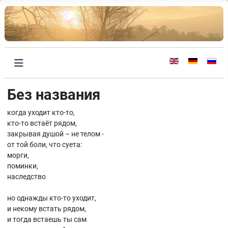
Выберите язык
Без названия
когда уходит кто-то,
кто-то встаёт рядом,
закрывая душой – не телом -
от той боли, что суета:
морги,
поминки,
наследство
но однажды кто-то уходит,
и некому встать рядом,
и тогда встаешь ты сам