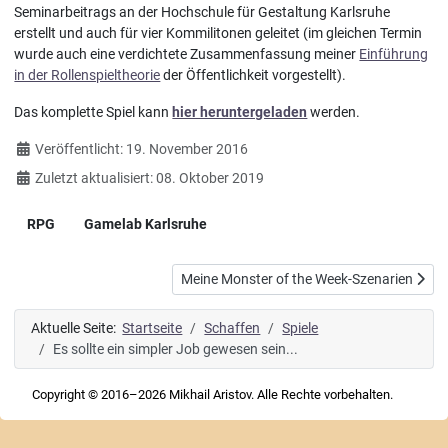
Seminarbeitrags an der Hochschule für Gestaltung Karlsruhe
erstellt und auch für vier Kommilitonen geleitet (im gleichen Termin
wurde auch eine verdichtete Zusammenfassung meiner
Einführung
in der Rollenspieltheorie
der Öffentlichkeit vorgestellt).
Das komplette Spiel kann
hier heruntergeladen
werden.
Details
Veröffentlicht: 19. November 2016
Zuletzt aktualisiert: 08. Oktober 2019
RPG
Gamelab Karlsruhe
Nächster Beitrag: Meine Monster of the We
Meine Monster of the Week-Szenarien
Aktuelle Seite:
Startseite
Schaffen
Spiele
Es sollte ein simpler Job gewesen sein...
Copyright © 2016–2026 Mikhail Aristov. Alle Rechte vorbehalten.